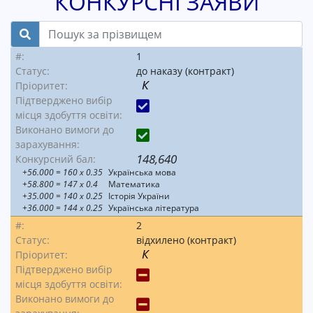
КОНКУРСНІ ЗАЯВИ
#:
1
Статус:
до наказу (контракт)
К
Пріоритет:
Підтверджено вибір
місця здобуття освіти:
Виконано вимоги до
зарахування:
148,640
Конкурсний бал:
+56.000
= 160 x 0.35
Українська мова
+58.800
= 147 x 0.4
Математика
+35.000
= 140 x 0.25
Історія України
+36.000
= 144 x 0.25
Українська література
#:
2
Статус:
відхилено (контракт)
К
Пріоритет:
Підтверджено вибір
місця здобуття освіти:
Виконано вимоги до