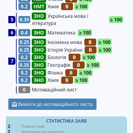
0.2
Хімія
B
≥ 100
Українська мова і
5
0.35
≥ 100
література
6
0.4
Математика
≥ 100
0.25
Іноземна мова
B
≥ 100
0.25
Історія України
B
≥ 100
0.2
Біологія
B
≥ 100
7
0.35
Географія
B
≥ 100
0.2
Фізика
B
≥ 100
0.2
Хімія
B
≥ 100
0
Мотиваційний лист
Вимоги до мотиваційного листа
СТАТИСТИКА ЗАЯВ
2
Подано заяв
2
Допущено до конкурсу