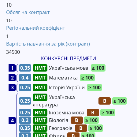
10
Обсяг на контракт
10
Регіональний коефіцієнт
1
Вартість навчання за рік (контракт)
34500
КОНКУРСНІ ПРЕДМЕТИ
1
0.35
Українська мова
≥ 100
2
0.4
Математика
≥ 100
3
0.25
Історія України
≥ 100
Українська
0.25
B
≥ 100
література
0.25
Іноземна мова
B
≥ 100
0.2
Біологія
B
≥ 100
4
0.35
Географія
B
≥ 100
0.2
Фізика
B
≥ 100