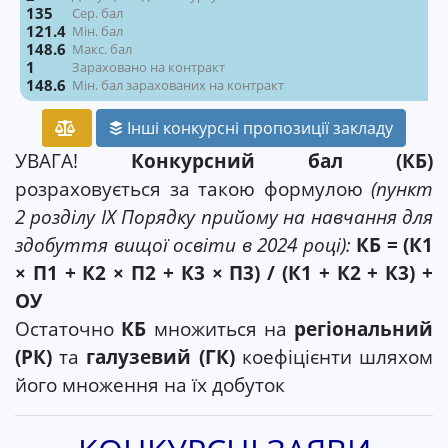
135
Сер. бал
121.4
Мін. бал
148.6
Макс. бал
1
Зараховано на контракт
148.6
Мін. бал зарахованих на контракт
Інші конкурсні пропозиції закладу
УВАГА!
Конкурсний бал (КБ)
розраховується за такою формулою
(пункт
2 розділу ІX Порядку прийому на навчання для
здобуття вищої освіти в 2024 році):
КБ = (К1
× П1 + К2 × П2 + К3 × П3) / (К1 + К2 + К3) +
ОУ
Остаточно
КБ
множиться на
регіональний
(РК)
та
галузевий (ГК)
коефіцієнти шляхом
його множення на їх добуток