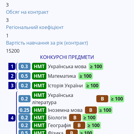
3
Обсяг на контракт
3
Регіональний коефіцієнт
1
Вартість навчання за рік (контракт)
15200
КОНКУРСНІ ПРЕДМЕТИ
1
0.3
Українська мова
≥ 100
2
0.5
Математика
≥ 100
3
0.2
Історія України
≥ 100
Українська
0.2
B
≥ 100
література
0.25
Іноземна мова
B
≥ 100
0.2
Біологія
B
≥ 100
4
0.2
Географія
B
≥ 100
0.5
Фізика
B
≥ 100