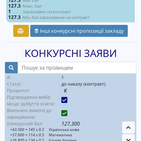
127.3
Мін. бал
127.3
Макс. бал
1
Зараховано на контракт
127.3
Мін. бал зарахованих на контракт
Інші конкурсні пропозиції закладу
КОНКУРСНІ ЗАЯВИ
#:
1
Статус:
до наказу (контракт)
К
Пріоритет:
Підтверджено вибір
місця здобуття освіти:
Виконано вимоги до
зарахування:
127,300
Конкурсний бал:
+43.500
= 145 x 0.3
Українська мова
+57.000
= 114 x 0.5
Математика
+26.800
= 134 x 0.2
Історія України