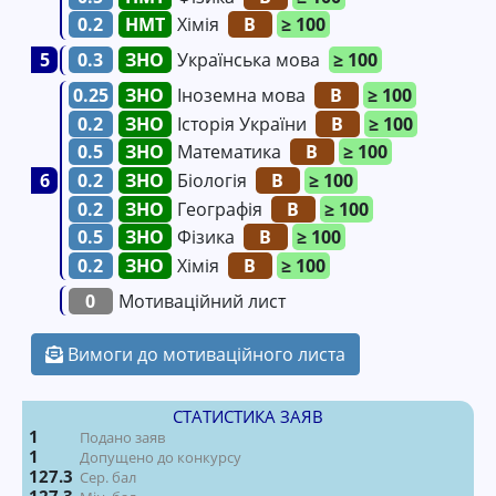
0.2
Хімія
B
≥ 100
5
0.3
Українська мова
≥ 100
0.25
Іноземна мова
B
≥ 100
0.2
Історія України
B
≥ 100
0.5
Математика
B
≥ 100
6
0.2
Біологія
B
≥ 100
0.2
Географія
B
≥ 100
0.5
Фізика
B
≥ 100
0.2
Хімія
B
≥ 100
0
Мотиваційний лист
Вимоги до мотиваційного листа
СТАТИСТИКА ЗАЯВ
1
Подано заяв
1
Допущено до конкурсу
127.3
Сер. бал